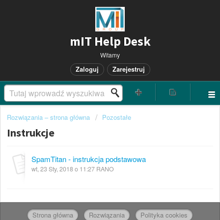
mIT Help Desk
Witamy
Zaloguj
Zarejestruj
Rozwiązania – strona główna
Pozostałe
Instrukcje
SpamTitan - instrukcja podstawowa
wt, 23 Sty, 2018 o 11:27 RANO
Strona główna
Rozwiązania
Polityka cookies