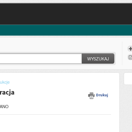
WYSZUKAJ
rukcje
racja
Drukuj
 RANO